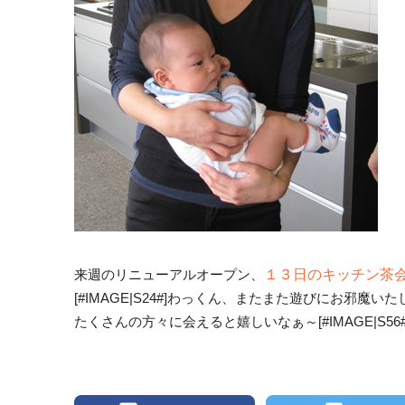
来週のリニューアルオープン、
１３日のキッチン茶
[#IMAGE|S24#]わっくん、またまた遊びにお邪魔い
たくさんの方々に会えると嬉しいなぁ～[#IMAGE|S56#