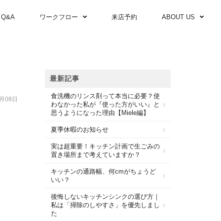
Q&A
ワークフロー
来店予約
ABOUT US
最新記事
食洗機のリンス剤って本当に必要？使
6月08日
わなかった私が『使った方がいい』と
思うようになった理由【Miele編】
夏季休暇のお知らせ
実は超重要！キッチン計画で生ごみの
置き場所まで考えていますか？
キッチンの通路幅、何cmがちょうど
いい？
後悔しないキッチンシンクの選び方｜
私は「掃除のしやすさ」を優先しまし
た