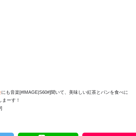
会
にも音楽[#IMAGE|S60#]聞いて、美味しい紅茶とパンを食べに
たしまーす！
]