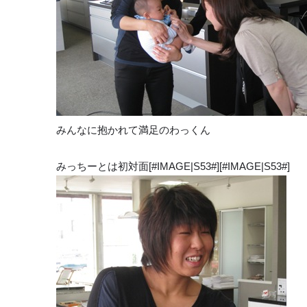
みんなに抱かれて満足のわっくん
みっちーとは初対面[#IMAGE|S53#][#IMAGE|S53#]