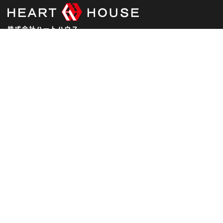
2024年12月
2024年11月
2024年10月
〒921-8064 石川県金沢市八日市5-493-1
tel.076-240-3838 / fax.076-240-8188
2024年9月
2024年8月
営業時間：10:00～17:00
2024年7月
定休日：水曜日
第1.3.5日曜日は完全予約制となります。
2024年6月
2024年5月
ハートハウスの思い
2024年4月
2024年3月
2024年2月
2024年1月
2023年12月